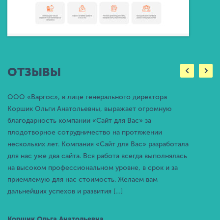
ОТЗЫВЫ
ООО «Варгос», в лице генерального директора
Коршик Ольги Анатольевны, выражает огромную
благодарность компании «Сайт для Вас» за
плодотворное сотрудничество на протяжении
нескольких лет. Компания «Сайт для Вас» разработала
для нас уже два сайта. Вся работа всегда выполнялась
на высоком профессиональном уровне, в срок и за
приемлемую для нас стоимость. Желаем вам
дальнейших успехов и развития […]
Коршик Ольга Анатольевна